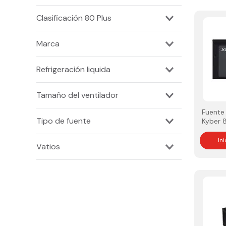
Clasificación 80 Plus
Gold
Marca
Bronce
Titanium
XPG
Refrigeración liquida
.
Tamaño del ventilador
Fuente
140 x 140 x 25mm"
Tipo de fuente
Kyber 
120 x 120 x 25mm
Modula
No Moludar
In
Vatios
Modular
850w
750w
700w
600w
1600w
1300w