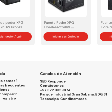
 de poder XPG
Fuente Poder XPG
Fuente
I 750W Bronze
CoreReactorIIVE
CoreRe
850W 80 Plus Gold
80 Plu
iciar sesión/login
Iniciar sesión/login
In
nda
Canales de Atención
es somos?
SED Responde
as frecuentes
Contáctenos
iones
+57 322 3359874
comprar?
Parque Industrial Gran Sabana, BDG 31
r registro
Tocancipá, Cundinamarca