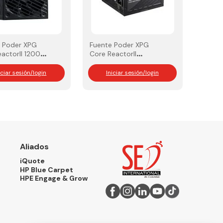
 Poder XPG
Fuente Poder XPG
actorII 1200W
Core ReactorII
s Gold
1000W 80 Plus Gold
iciar sesión/login
Iniciar sesión/login
Aliados
iQuote
HP Blue Carpet
HPE Engage & Grow