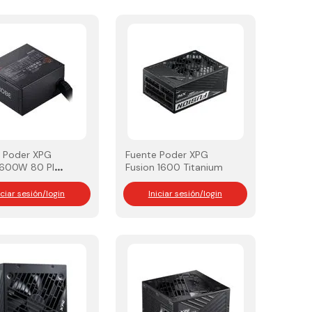
 Poder XPG
Fuente Poder XPG
 600W 80 Plus
Fusion 1600 Titanium
e
iciar sesión/login
Iniciar sesión/login