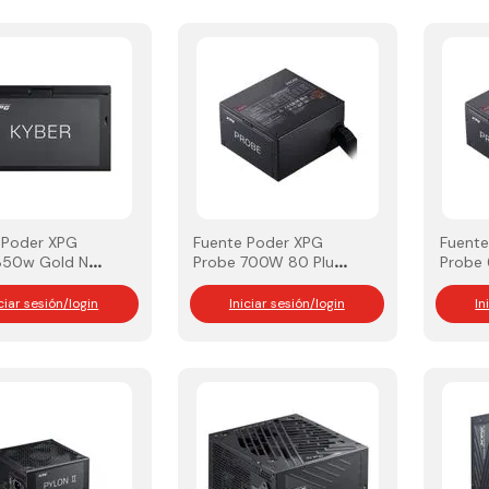
 Poder XPG
Fuente Poder XPG
Fuente
850w Gold No
Probe 700W 80 Plus
Probe
r
Bronce
Bronc
iciar sesión/login
Iniciar sesión/login
In