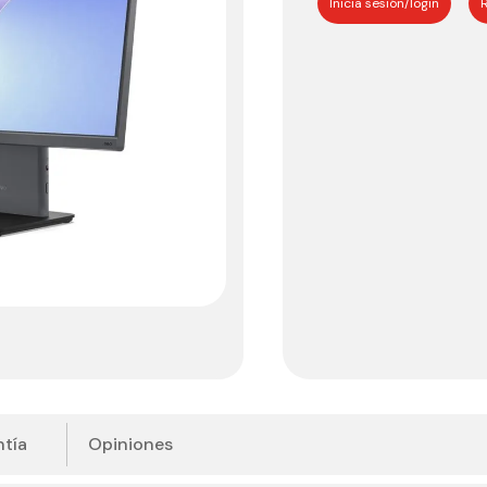
Inicia sesión/login
R
tía
Opiniones