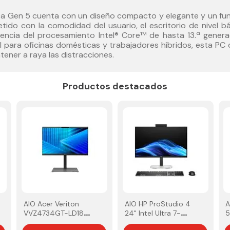
 Gen 5 cuenta con un diseño compacto y elegante y un funci
tido con la comodidad del usuario, el escritorio de nivel bá
tencia del procesamiento Intel® Core™ de hasta 13.ª genera
al para oficinas domésticas y trabajadores híbridos, esta P
ener a raya las distracciones.
Productos destacados
AIO Acer Veriton
AIO HP ProStudio 4
A
VVZ4734GT-LD18
24" Intel Ultra 7-
5
23.8" Intel Ultra 7
265T 32GB 512GB
F