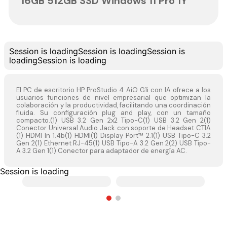
16GB 512GB SSD Windows 11 Pro 1Y
Session is loading
Session is loading
Session is
loading
Session is loading
El PC de escritorio HP ProStudio 4 AiO G1i con IA ofrece a los
usuarios funciones de nivel empresarial que optimizan la
colaboración y la productividad, facilitando una coordinación
fluida. Su configuración plug and play, con un tamaño
compacto.(1) USB 3.2 Gen 2x2 Tipo-C(1) USB 3.2 Gen 2(1)
Conector Universal Audio Jack con soporte de Headset CTIA
(1) HDMI In 1.4b(1) HDMI(1) Display Port™ 2.1(1) USB Tipo-C 3.2
Gen 2(1) Ethernet RJ-45(1) USB Tipo-A 3.2 Gen 2(2) USB Tipo-
A 3.2 Gen 1(1) Conector para adaptador de energía AC.
Session is loading