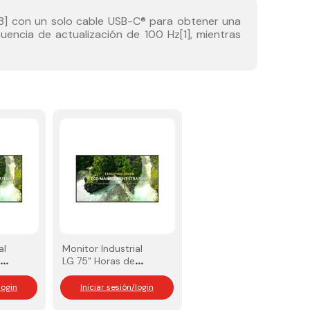
[3] con un solo cable USB-C® para obtener una
encia de actualización de 100 Hz[1], mientras
al
Monitor Industrial
e
LG 75" Horas de
t
uso 16*7 350nit
login
Iniciar sesión/login