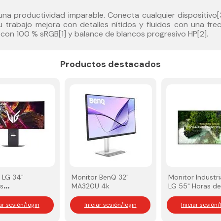
na productividad imparable. Conecta cualquier dispositivo
rabajo mejora con detalles nítidos y fluidos con una frecu
con 100 % sRGB[1] y balance de blancos progresivo HP[2].
Productos destacados
 LG 34"
Monitor BenQ 32"
Monitor Industri
s
MA320U 4k
LG 55" Horas d
0A‑B
uso 24*7 500ni
LED Curvo
iar sesión/login
Iniciar sesión/login
Iniciar sesión/