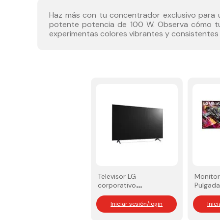
Haz más con tu concentrador exclusivo para u
potente potencia de 100 W. Observa cómo tu t
experimentas colores vibrantes y consistentes 
Televisor LG
Monitor
corporativo
Pulgada
compatible con
34GX90
Super Sing
WQHD O
Iniciar sesión/login
Inic