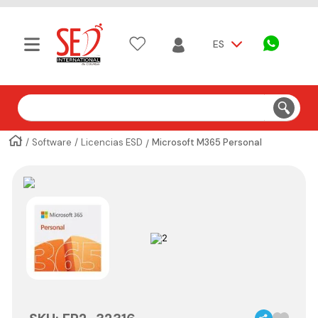
ES
Buscar
Software
Licencias ESD
Microsoft M365 Personal