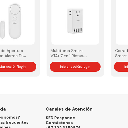
 de Apertura
Multitoma Smart
Cerrad
on Alarma Ding
VTA+ 7 en 1 Rictus
Smart 
 Home
Smart Home
Xerus 
iciar sesión/login
Iniciar sesión/login
In
nda
Canales de Atención
es somos?
SED Responde
as frecuentes
Contáctenos
iones
+57 322 3359874