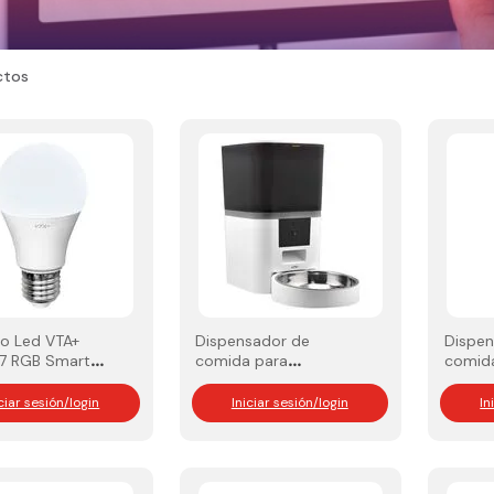
ctos
lo Led VTA+
Dispensador de
Dispen
27 RGB Smart
comida para
comid
mascotas VTA+ Lite 2
mascot
iciar sesión/login
Iniciar sesión/login
In