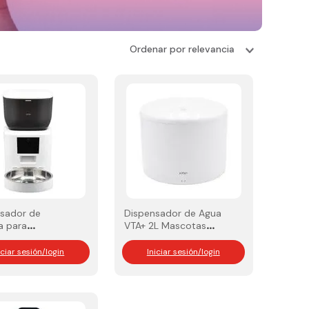
Ordenar por
relevancia
sador de
Dispensador de Agua
a para
VTA+ 2L Mascotas
as VTA+ Lite
Smart Home
iciar sesión/login
Iniciar sesión/login