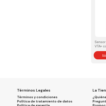
Sensor
VTA+ c
Smart
In
Términos Legales
La Tie
Términos y condiciones
¿Quién
Política de tratamiento de datos
Pregunt
Política de garantía
Promoc