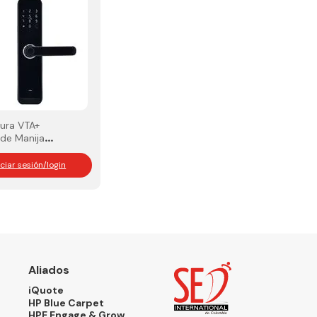
ura VTA+
de Manija
3 Smart Home
iciar sesión/login
Aliados
iQuote
HP Blue Carpet
HPE Engage & Grow