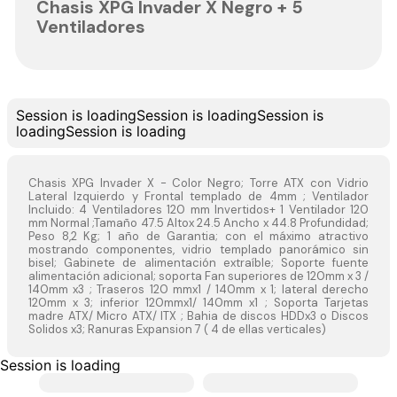
Chasis XPG Invader X Negro + 5
Ventiladores
Session is loading
Session is loading
Session is
loading
Session is loading
Chasis XPG Invader X - Color Negro; Torre ATX con Vidrio
Lateral Izquierdo y Frontal templado de 4mm ; Ventilador
Incluido: 4 Ventiladores 120 mm Invertidos+ 1 Ventilador 120
mm Normal ;Tamaño 47.5 Altox 24.5 Ancho x 44.8 Profundidad;
Peso 8,2 Kg; 1 año de Garantia; con el máximo atractivo
mostrando componentes, vidrio templado panorámico sin
bisel; Gabinete de alimentación extraíble; Soporte fuente
alimentación adicional; soporta Fan superiores de 120mm x 3 /
140mm x3 ; Traseros 120 mmx1 / 140mm x 1; lateral derecho
120mm x 3; inferior 120mmx1/ 140mm x1 ; Soporta Tarjetas
madre ATX/ Micro ATX/ ITX ; Bahia de discos HDDx3 o Discos
Solidos x3; Ranuras Expansion 7 ( 4 de ellas verticales)
Session is loading