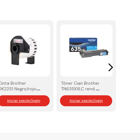
Cinta Brother
Tóner Cian Brother
DK2251 Negro/rojo
TN635XXLC rend.
sobre blanco
6.500 Pág
Iniciar sesión/login
Iniciar sesión/login