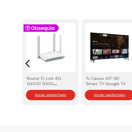
Router D-Link 4G
Tv Caixun 40" HD
G403C N300
Smart TV Google TV
(Compra 10 y lleva
GRATIS 1 Adaptador
Iniciar sesión/login
Iniciar sesión/login
D‑Link DIR-825M)