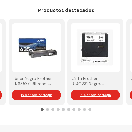
Productos destacados
Tóner Negro Brother
Cinta Brother
TN635XXLBK rend.
BTAG231 Negro
7.500 Pág
sobre blanco 12MM
4M
Iniciar sesión/login
Iniciar sesión/login