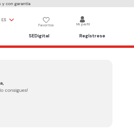
 y con garantía
ES
Mi perfil
Favoritos
SEDigital
Regístrese
a,
lo consigues!