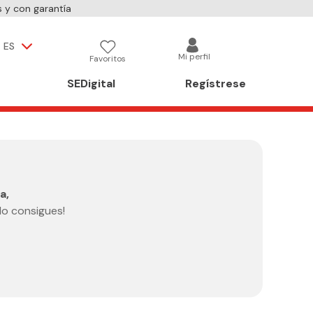
 y con garantía
ES
Mi perfil
Favoritos
SEDigital
Regístrese
a,
lo consigues!