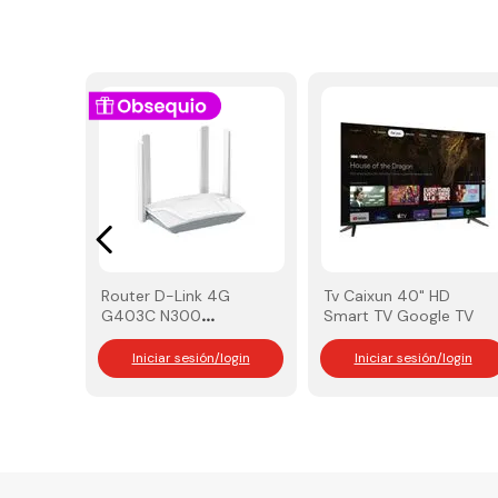
Router D-Link 4G
Tv Caixun 40" HD
G403C N300
Smart TV Google TV
(Compra 10 y lleva
GRATIS 1 Adaptador
Iniciar sesión/login
Iniciar sesión/login
D‑Link DIR-825M)