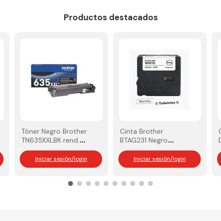
Productos destacados
Tóner Negro Brother
Cinta Brother
TN635XXLBK rend.
BTAG231 Negro
7.500 Pág
sobre blanco 12MM
4M
Iniciar sesión/login
Iniciar sesión/login