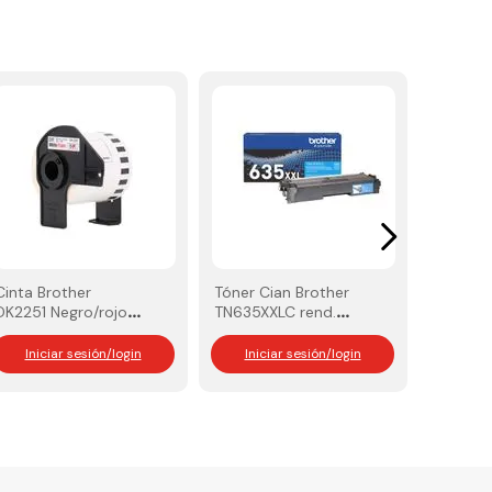
Cinta Brother
Tóner Cian Brother
DK2251 Negro/rojo
TN635XXLC rend.
sobre blanco
6.500 Pág
Iniciar sesión/login
Iniciar sesión/login