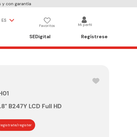
 y con garantía
ES
Mi perfil
Favoritos
SEDigital
Regístrese
H01
.8" B247Y LCD Full HD
egistrate/register