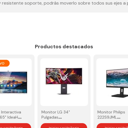
 resistente soporte, podrás moverlo sobre todos sus ejes a pl
Productos destacados
 Interactiva
Monitor LG 34"
Monitor Philips
65" IdeaHub
Pulgadas
222S9JML
34GX900A‑B
altavoces y bas
WQHD OLED Curvo
con rotación